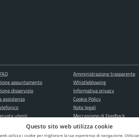
 FAQ
Amministrazione trasparente
zione appuntamento
Whistleblowing
ione disservizio
Informativa privacy
a assistenza
Cookie Policy
elefonico
Note legali
ervata utenti
Meccanismo di Feedback
ervata
Dichiarazione di accessibilità
Questo sito web utilizza cookie
Attuazione Misure PNRR
web utilizza i cookie per migliorare la tua esperienza di navigazione. Utilizza