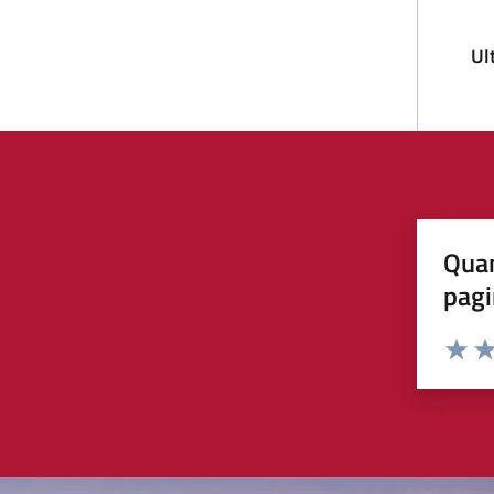
Ul
Quan
pagi
Valuta 
Val