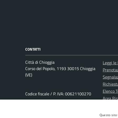
CONTATTI
Città di Chioggia
Leggi le
Corso del Popolo, 1193 30015 Chioggia
Prenota
(VE)
Segnalaz
Richiest
Elenco T
Codice fiscale / P. IVA: 00621100270
Area Ris
Area Ris
PEC:
chioggia@pec.chioggia.org
Questo sito 