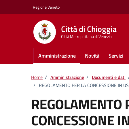
Vai ai contenuti
Vai al footer
Regione Veneto
Città di Chioggia
Città Metropolitana di Venezia
Amministrazione
Novità
Servizi
Home
/
Amministrazione
/
Documenti e dati
/
REGOLAMENTO PER LA CONCESSIONE IN USO 
REGOLAMENTO P
CONCESSIONE IN