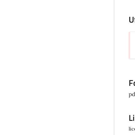
U
F
pd
L
li