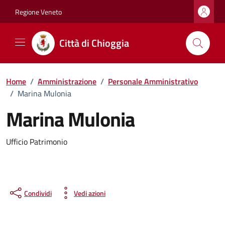
Vai ai contenuti
Vai al footer
Regione Veneto
Città di Chioggia
Home
/
Amministrazione
/
Personale Amministrativo
/
Marina Mulonia
Marina Mulonia
Ufficio Patrimonio
Condividi
Vedi azioni