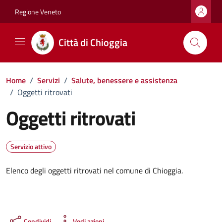
Vai ai contenuti
Vai al footer
Regione Veneto
Città di Chioggia
Home
/
Servizi
/
Salute, benessere e assistenza
/
Oggetti ritrovati
Oggetti ritrovati
Servizio attivo
Elenco degli oggetti ritrovati nel comune di Chioggia.
Condividi
Vedi azioni